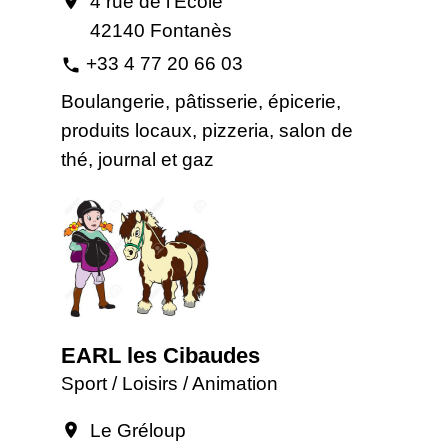
4 rue de l'Ecole
location_on
42140 Fontanès
+33 4 77 20 66 03
phone
Boulangerie, pâtisserie, épicerie,
produits locaux, pizzeria, salon de
thé, journal et gaz
EARL les Cibaudes
Sport / Loisirs / Animation
Le Gréloup
location_on