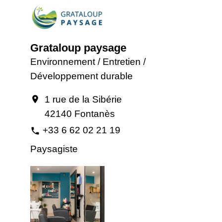
Grataloup paysage
Environnement / Entretien /
Développement durable
1 rue de la Sibérie
location_on
42140 Fontanès
+33 6 62 02 21 19
phone
Paysagiste