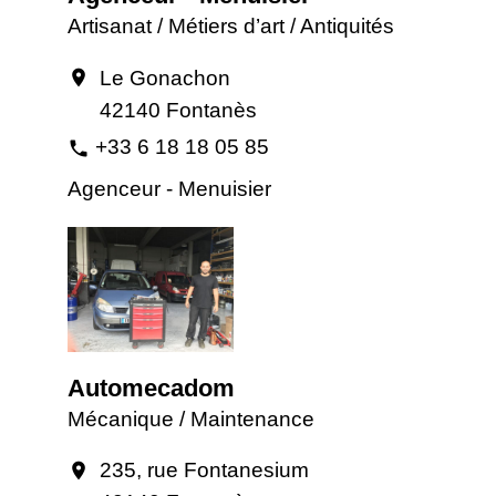
Artisanat / Métiers d’art / Antiquités
Le Gonachon
location_on
42140 Fontanès
+33 6 18 18 05 85
phone
Agenceur - Menuisier
Automecadom
Mécanique / Maintenance
235, rue Fontanesium
location_on