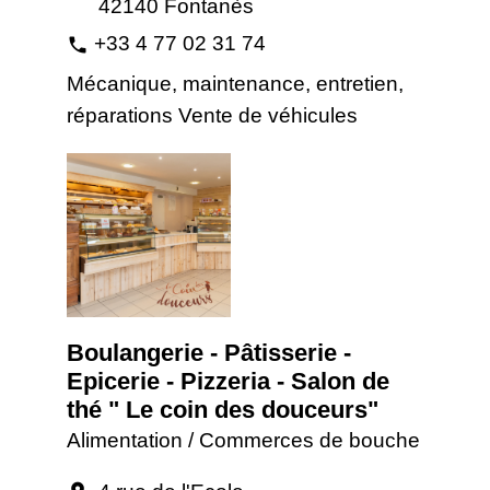
42140 Fontanès
+33 4 77 02 31 74
phone
Mécanique, maintenance, entretien,
réparations Vente de véhicules
Boulangerie - Pâtisserie -
Epicerie - Pizzeria - Salon de
thé " Le coin des douceurs"
Alimentation / Commerces de bouche