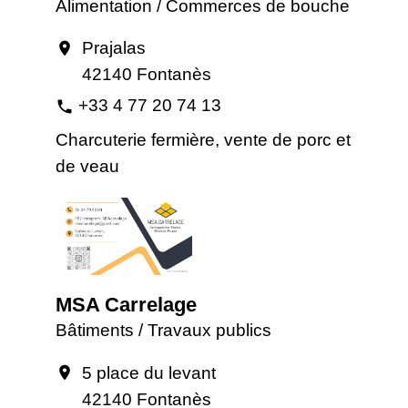
Alimentation / Commerces de bouche
Prajalas
location_on
42140 Fontanès
+33 4 77 20 74 13
phone
Charcuterie fermière, vente de porc et
de veau
MSA Carrelage
Bâtiments / Travaux publics
5 place du levant
location_on
42140 Fontanès