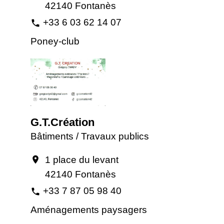
42140 Fontanès
+33 6 03 62 14 07
phone
Poney-club
G.T.Création
Bâtiments / Travaux publics
1 place du levant
location_on
42140 Fontanès
+33 7 87 05 98 40
phone
Aménagements paysagers