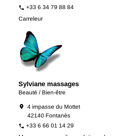
+33 6 34 79 88 84
phone
Carreleur
Sylviane massages
Beauté / Bien-être
4 impasse du Mottet
location_on
42140 Fontanès
+33 6 66 01 14 29
phone