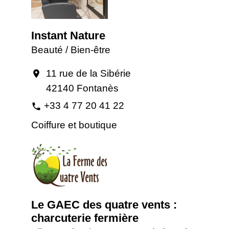
Instant Nature
Beauté / Bien-être
11 rue de la Sibérie
location_on
42140 Fontanès
+33 4 77 20 41 22
phone
Coiffure et boutique
Le GAEC des quatre vents :
charcuterie fermière