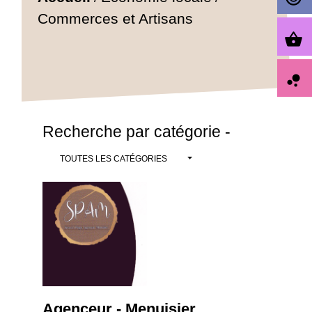
Commerces et Artisans
shopping_basket
bubble_chart
Recherche par catégorie -
TOUTES LES CATÉGORIES
Agenceur - Menuisier