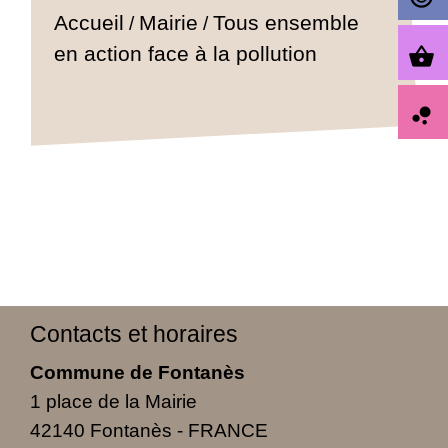
Accueil
Mairie
Tous ensemble
/
/
en action face à la pollution
shopping_basket
bubble_chart
Contacts et horaires
Commune de Fontanès
1 place de la Mairie
42140 Fontanès - FRANCE