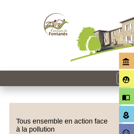
account_balance
menu
supervised_user_circle
import_contacts
local_florist
Tous ensemble en action face
à la pollution
sentiment_satisfied_alt