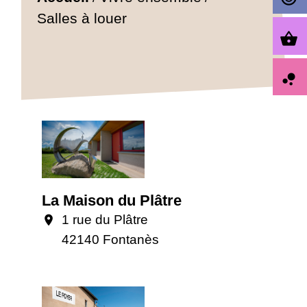
Salles à louer
shopping_basket
bubble_chart
La Maison du Plâtre
1 rue du Plâtre
location_on
42140 Fontanès