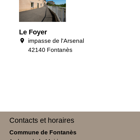
Le Foyer
impasse de l'Arsenal
location_on
42140 Fontanès
Contacts et horaires
Commune de Fontanès