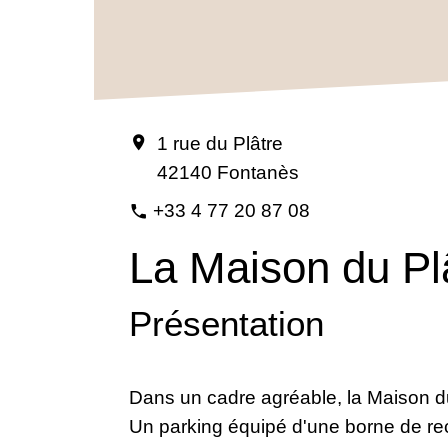
1 rue du Plâtre
location_on
42140 Fontanès
+33 4 77 20 87 08
phone
La Maison du Pl
Présentation
Dans un cadre agréable, la Maison du
Un parking équipé d'une borne de rec