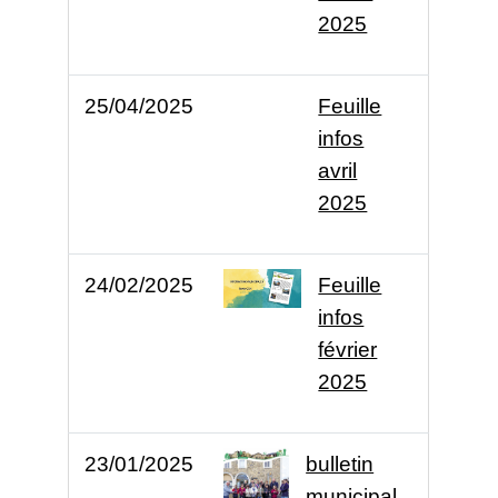
2025
25/04/2025
Feuille
infos
avril
2025
24/02/2025
Feuille
infos
février
2025
23/01/2025
bulletin
municipal