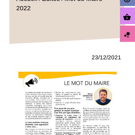
2022
shopping_basket
bubble_chart
23/12/2021