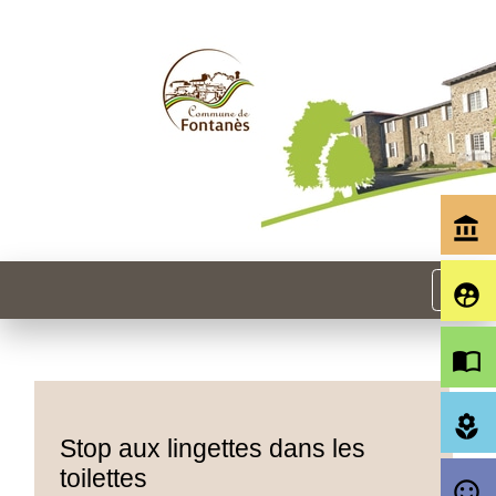
account_balance
menu
supervised_user_circle
import_contacts
local_florist
Stop aux lingettes dans les
toilettes
sentiment_satisfied_alt