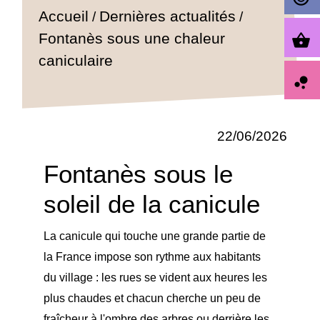
Accueil
Dernières actualités
/
/
Fontanès sous une chaleur
shopping_basket
caniculaire
bubble_chart
22/06/2026
Fontanès sous le
soleil de la canicule
La canicule qui touche une grande partie de
la France impose son rythme aux habitants
du village : les rues se vident aux heures les
plus chaudes et chacun cherche un peu de
fraîcheur à l'ombre des arbres ou derrière les