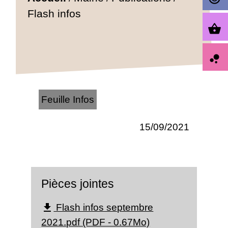
Flash infos
shopping_basket
bubble_chart
Feuille Infos
15/09/2021
Pièces jointes
Flash infos septembre
file_download
2021.pdf (PDF - 0.67Mo)