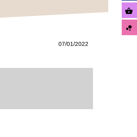
shopping_basket
bubble_chart
07/01/2022