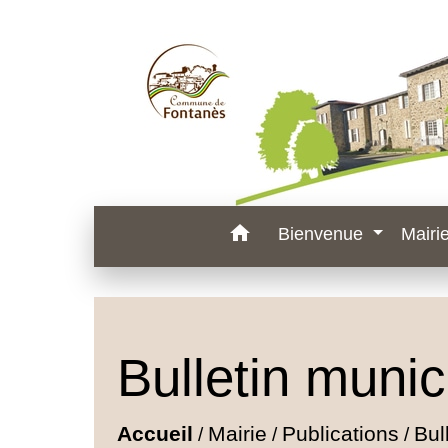
home
Bienvenue
Mairi
Bulletin munic
Accueil
Mairie
Publications
Bul
/
/
/