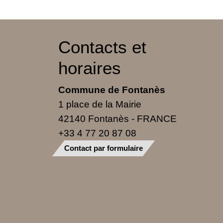
Contacts et
horaires
Commune de Fontanès
1 place de la Mairie
42140 Fontanès - FRANCE
+33 4 77 20 87 08
Contact par formulaire