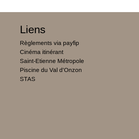
Liens
Règlements via payfip
Cinéma itinérant
Saint-Etienne Métropole
Piscine du Val d'Onzon
STAS