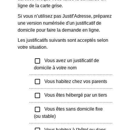
ligne de la carte grise.
Si vous n’utilisez pas Justif'Adresse, préparez
une version numérisée d'un justificatif de
domicile pour faire la demande en ligne.
Les justificatifs suivants sont acceptés selon
votre situation.
check_box_outline_blank
Vous avez un justificatif de
domicile à votre nom
check_box_outline_blank
Vous habitez chez vos parents
check_box_outline_blank
Vous êtes hébergé par un tiers
check_box_outline_blank
Vous êtes sans domicile fixe
(ou stable)
Vous habitez à l'hôtel ou dans