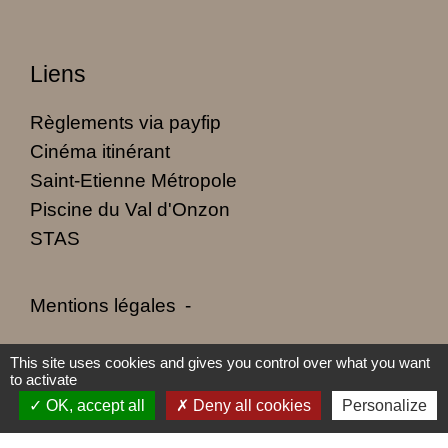
Liens
Règlements via payfip
Cinéma itinérant
Saint-Etienne Métropole
Piscine du Val d'Onzon
STAS
Mentions légales
-
Politique de confidentialité
-
Accessibilité
-
This site uses cookies and gives you control over what you want
to activate
Plan du site
-
Gestion des cookies
OK, accept all
Deny all cookies
Personalize