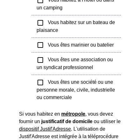
check_box_outline_blank
un camping
check_box_outline_blank
Vous habitez sur un bateau de
plaisance
check_box_outline_blank
Vous êtes marinier ou batelier
check_box_outline_blank
Vous êtes une association ou
un syndicat professionnel
check_box_outline_blank
Vous êtes une société ou une
personne morale, civile, industrielle
ou commerciale
Si vous habitez en
métropole
, vous devez
fournir un
justificatif de domicile
ou utiliser le
dispositif Justif'Adresse
. L'utilisation de
Justif'Adresse est intégrée à la téléprocédure