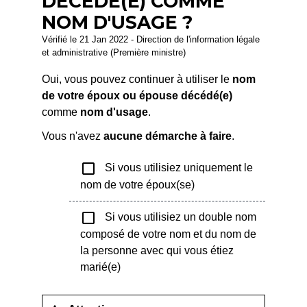
DÉCÉDÉ(E) COMME
NOM D'USAGE ?
Vérifié le 21 Jan 2022 - Direction de l'information légale
et administrative (Première ministre)
Oui, vous pouvez continuer à utiliser le
nom
de votre époux ou épouse décédé(e)
comme
nom d'usage
.
Vous n'avez
aucune démarche à faire
.
check_box_outline_blank
Si vous utilisiez uniquement le
nom de votre époux(se)
check_box_outline_blank
Si vous utilisiez un double nom
composé de votre nom et du nom de
la personne avec qui vous étiez
marié(e)