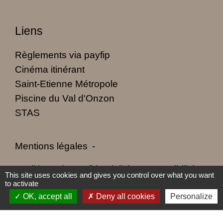
Liens
Règlements via payfip
Cinéma itinérant
Saint-Etienne Métropole
Piscine du Val d'Onzon
STAS
Mentions légales
-
Politique de confidentialité
-
Accessibilité
-
This site uses cookies and gives you control over what you want
to activate
Plan du site
-
Gestion des cookies
OK, accept all
Deny all cookies
Personalize