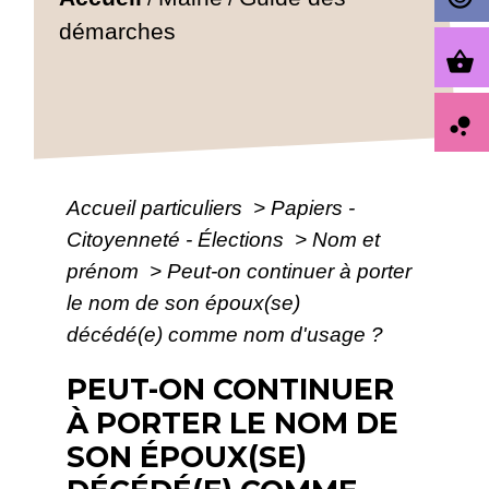
démarches
shopping_basket
bubble_chart
Accueil particuliers
>
Papiers -
Citoyenneté - Élections
>
Nom et
prénom
>
Peut-on continuer à porter
le nom de son époux(se)
décédé(e) comme nom d'usage ?
PEUT-ON CONTINUER
À PORTER LE NOM DE
SON ÉPOUX(SE)