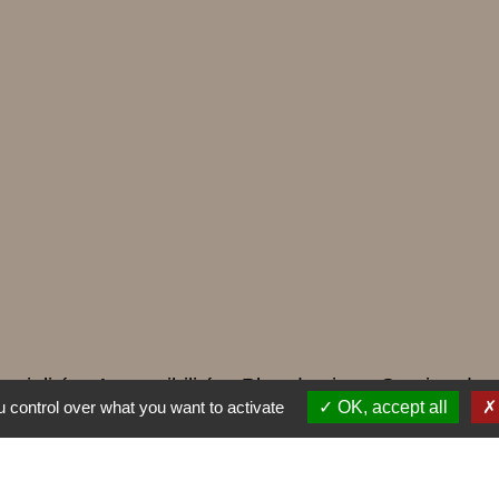
ntialité
-
Accessibilité
-
Plan du site
-
Gestion des
 control over what you want to activate
OK, accept all
Site créé en partenariat avec Réseau des Communes