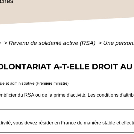
rches
é
>
Revenu de solidarité active (RSA)
>
Une personne
LONTARIAT A-T-ELLE DROIT AU 
gale et administrative (Première ministre)
énéficier du
RSA
ou de la
prime d'activité
. Les conditions d'attri
ctivité, vous devez résider en France
de manière stable et effect