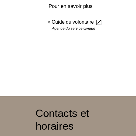
Pour en savoir plus
open_in_new
Guide du volontaire
Agence du service civique
Contacts et
horaires