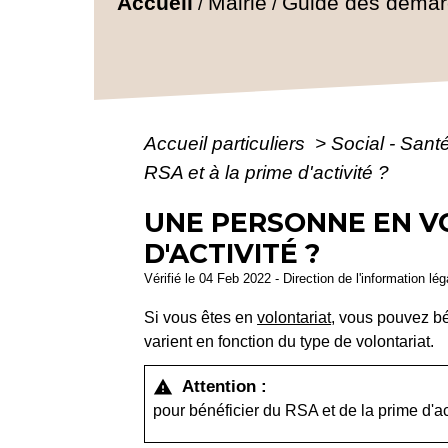
Accueil
Mairie
Guide des déma
/
/
Accueil particuliers
>
Social - Sant
RSA et à la prime d'activité ?
UNE PERSONNE EN VO
D'ACTIVITÉ ?
Vérifié le 04 Feb 2022 - Direction de l'information lé
Si vous êtes en
volontariat
, vous pouvez b
varient en fonction du type de volontariat.
Attention :
warning
pour bénéficier du RSA et de la prime d'a