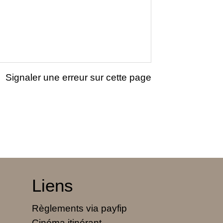
Signaler une erreur sur cette page
Liens
Règlements via payfip
Cinéma itinérant