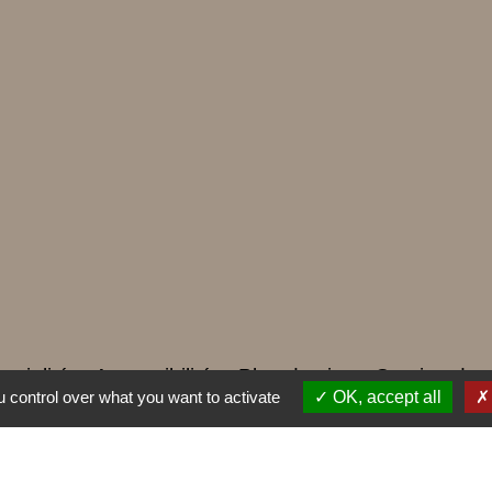
ntialité
-
Accessibilité
-
Plan du site
-
Gestion des
 control over what you want to activate
OK, accept all
Site créé en partenariat avec Réseau des Communes