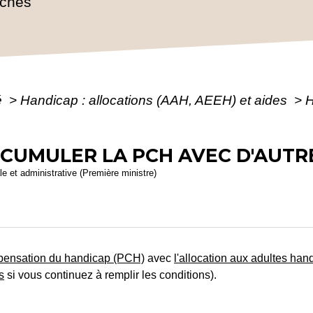
rches
é
>
Handicap : allocations (AAH, AEEH) et aides
>
H
 CUMULER LA PCH AVEC D'AUTR
ale et administrative (Première ministre)
mpensation du handicap (PCH)
avec
l'allocation aux adultes ha
s
si vous continuez à remplir les conditions).