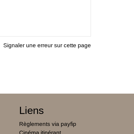
Signaler une erreur sur cette page
Liens
Règlements via payfip
Cinéma itinérant