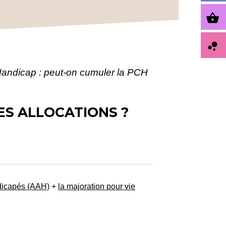
shopping_basket
bubble_chart
andicap : peut-on cumuler la PCH
ES ALLOCATIONS ?
ndicapés (AAH)
+
la majoration pour vie