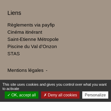
Liens
Règlements via payfip
Cinéma itinérant
Saint-Etienne Métropole
Piscine du Val d'Onzon
STAS
Mentions légales
-
Politique de confidentialité
-
Accessibilité
-
This site uses cookies and gives you control over what you want
to activate
Plan du site
-
Gestion des cookies
OK, accept all
Deny all cookies
Personalize
Site créé en partenariat avec Réseau des Communes