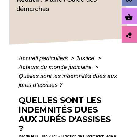
démarches
shopping_basket
bubble_chart
Accueil particuliers
>
Justice
>
Acteurs du monde judiciaire
>
Quelles sont les indemnités dues aux
jurés d'assises ?
QUELLES SONT LES
INDEMNITÉS DUES
AUX JURÉS D'ASSISES
?
Vérifié le 01 Jan 2023 - Direction de l'information légale