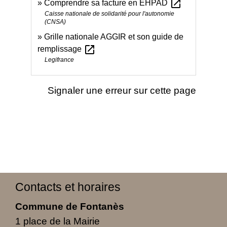
open_in_new
Comprendre sa facture en EHPAD
Caisse nationale de solidarité pour l'autonomie
(CNSA)
Grille nationale AGGIR et son guide de
open_in_new
remplissage
Legifrance
Signaler une erreur sur cette page
Contacts et horaires
Commune de Fontanès
1 place de la Mairie