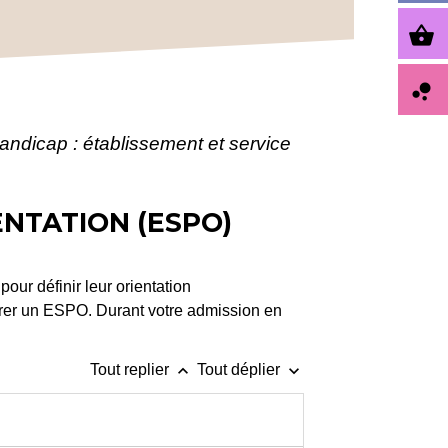
shopping_basket
bubble_chart
andicap : établissement et service
ENTATION (ESPO)
ur définir leur orientation
égrer un ESPO. Durant votre admission en
keyboard_arrow_up
keyboard_arrow_down
Tout replier
Tout déplier