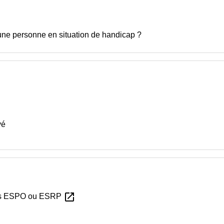
une personne en situation de handicap ?
vé
open_in_new
 les ESPO ou ESRP