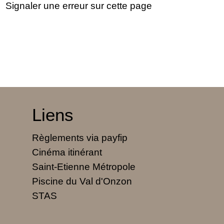
Signaler une erreur sur cette page
Liens
Règlements via payfip
Cinéma itinérant
Saint-Etienne Métropole
Piscine du Val d'Onzon
STAS