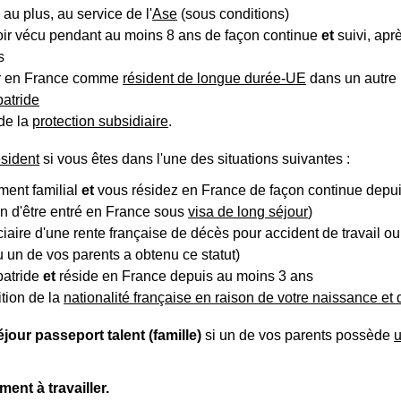
au plus, au service de l'
Ase
(sous conditions)
oir vécu pendant au moins 8 ans de façon continue
et
suivi, apr
s
ur en France comme
résident de longue durée-UE
dans un autre 
patride
de la
protection subsidiaire
.
ésident
si vous êtes dans l'une des situations suivantes :
ment familial
et
vous résidez en France de façon continue depu
on d'être entré en France sous
visa de long séjour
)
ciaire d'une rente française de décès pour accident de travail o
 un de vos parents a obtenu ce statut)
patride
et
réside en France depuis au moins 3 ans
ition de la
nationalité française en raison de votre naissance et
séjour
passeport talent (famille)
si un de vos parents possède
u
ent à travailler.