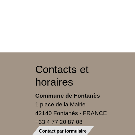
Contacts et
horaires
Commune de Fontanès
1 place de la Mairie
42140 Fontanès - FRANCE
+33 4 77 20 87 08
Contact par formulaire