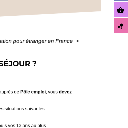
shopping_basket
bubble_chart
ulation pour étranger en France
>
 SÉJOUR ?
 auprès de
Pôle emploi
, vous
devez
s situations suivantes :
uis vos 13 ans au plus