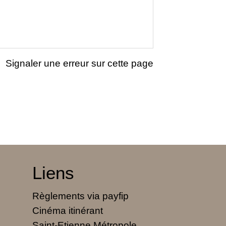
Signaler une erreur sur cette page
Liens
Règlements via payfip
Cinéma itinérant
Saint-Etienne Métropole