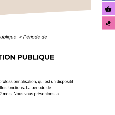
shopping_basket
bubble_chart
publique
>
Période de
TION PUBLIQUE
rofessionnalisation, qui est un dispositif
lles fonctions. La période de
 12 mois. Nous vous présentons la