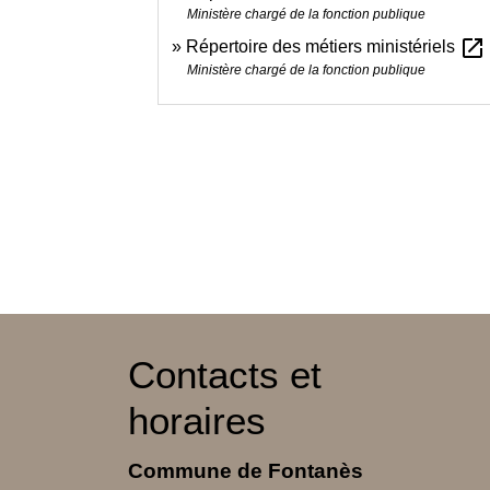
Ministère chargé de la fonction publique
open_in_new
Répertoire des métiers ministériels
Ministère chargé de la fonction publique
Contacts et
horaires
Commune de Fontanès