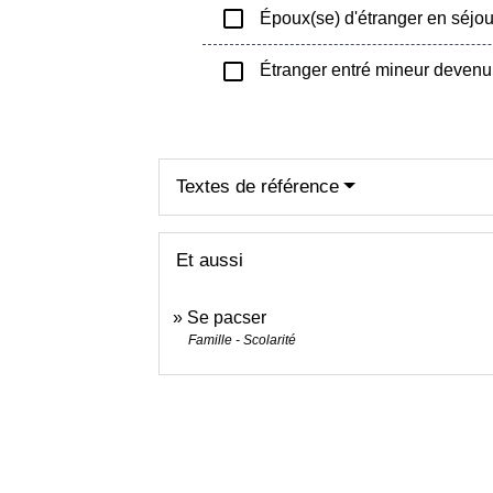
check_box_outline_blank
Époux(se) d'étranger en séjour
check_box_outline_blank
Étranger entré mineur devenu
Textes de référence
Et aussi
Se pacser
Famille - Scolarité