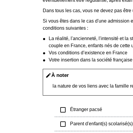
éventuellement être régularisé, après exam
Dans tous les cas, vous ne devez pas être 
Si vous êtes dans le cas d'une admission ex
conditions suivantes :
La réalité, l'ancienneté, l'intensité et l
couple en France, enfants nés de cette u
Vos conditions d’existence en France
Votre insertion dans la société françai
À noter
edit
la nature de vos liens avec la famille 
check_box_outline_blank
Étranger pacsé
check_box_outline_blank
Parent d'enfant(s) scolarisé(s)