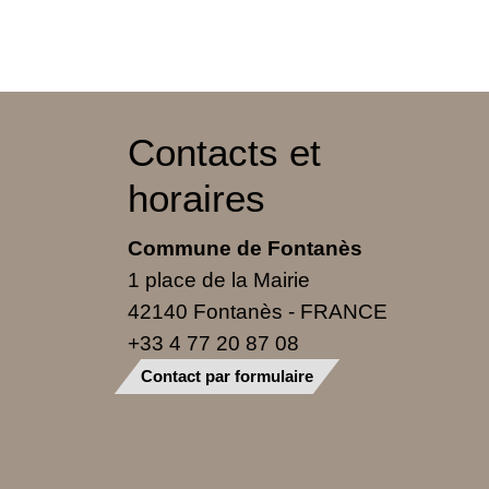
Contacts et
horaires
Commune de Fontanès
1 place de la Mairie
42140 Fontanès - FRANCE
+33 4 77 20 87 08
Contact par formulaire