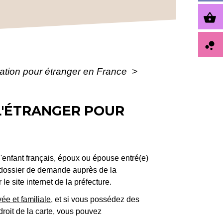
shopping_basket
bubble_chart
ulation pour étranger en France
>
 L'ÉTRANGER POUR
d'enfant français, époux ou épouse entré(e)
n dossier de demande auprès de la
 site internet de la préfecture.
vée et familiale
, et si vous possédez des
droit de la carte, vous pouvez