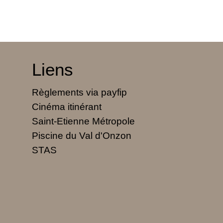
Liens
Règlements via payfip
Cinéma itinérant
Saint-Etienne Métropole
Piscine du Val d'Onzon
STAS