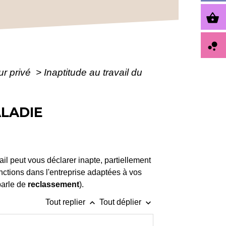
shopping_basket
bubble_chart
ur privé
>
Inaptitude au travail du
ALADIE
il peut vous déclarer inapte, partiellement
fonctions dans l'entreprise adaptées à vos
parle de
reclassement
).
keyboard_arrow_up
keyboard_arrow_down
Tout replier
Tout déplier