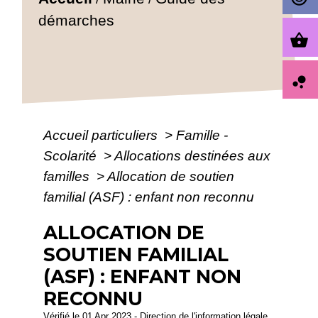
démarches
shopping_basket
bubble_chart
Accueil particuliers
>
Famille -
Scolarité
>
Allocations destinées aux
familles
>
Allocation de soutien
familial (ASF) : enfant non reconnu
ALLOCATION DE
SOUTIEN FAMILIAL
(ASF) : ENFANT NON
RECONNU
Vérifié le 01 Apr 2023 - Direction de l'information légale