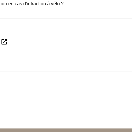
ion en cas d'infraction à vélo ?
open_in_new
é