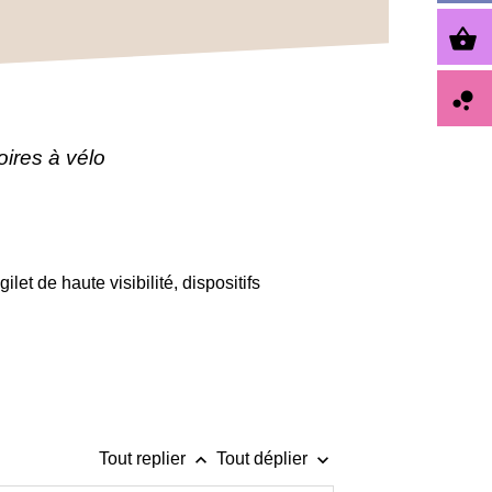
shopping_basket
bubble_chart
oires à vélo
et de haute visibilité, dispositifs
keyboard_arrow_up
keyboard_arrow_down
Tout replier
Tout déplier