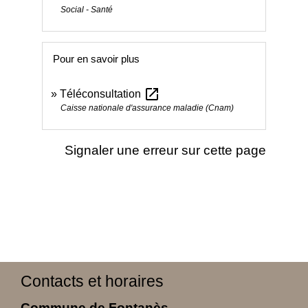
Social - Santé
Pour en savoir plus
open_in_new
Téléconsultation
Caisse nationale d'assurance maladie (Cnam)
Signaler une erreur sur cette page
Contacts et horaires
Commune de Fontanès