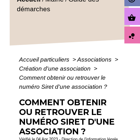
démarches
shopping_basket
bubble_chart
Accueil particuliers
>
Associations
>
Création d'une association
>
Comment obtenir ou retrouver le
numéro Siret d'une association ?
COMMENT OBTENIR
OU RETROUVER LE
NUMÉRO SIRET D'UNE
ASSOCIATION ?
Vérifié le 04 Apr 2023 - Direction de l'information légale