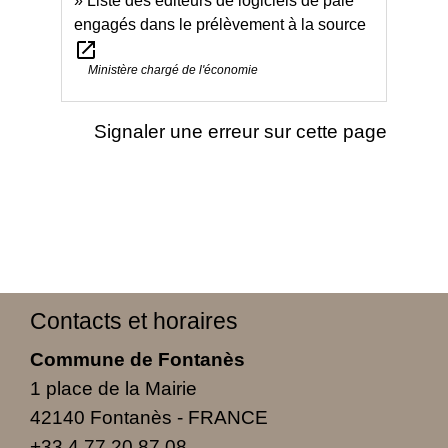
Liste des éditeurs de logiciels de paie
engagés dans le prélèvement à la source
open_in_new
Ministère chargé de l'économie
Signaler une erreur sur cette page
Contacts et horaires
Commune de Fontanès
1 place de la Mairie
42140 Fontanès - FRANCE
+33 4 77 20 87 08