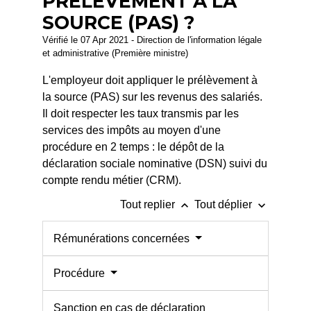
PRÉLÈVEMENT À LA
SOURCE (PAS) ?
Vérifié le 07 Apr 2021 - Direction de l'information légale
et administrative (Première ministre)
L'employeur doit appliquer le prélèvement à
la source (PAS) sur les revenus des salariés.
Il doit respecter les taux transmis par les
services des impôts au moyen d'une
procédure en 2 temps : le dépôt de la
déclaration sociale nominative (DSN) suivi du
compte rendu métier (CRM).
keyboard_arrow_up
keyboard_arrow_down
Tout replier
Tout déplier
Rémunérations concernées
Procédure
Sanction en cas de déclaration