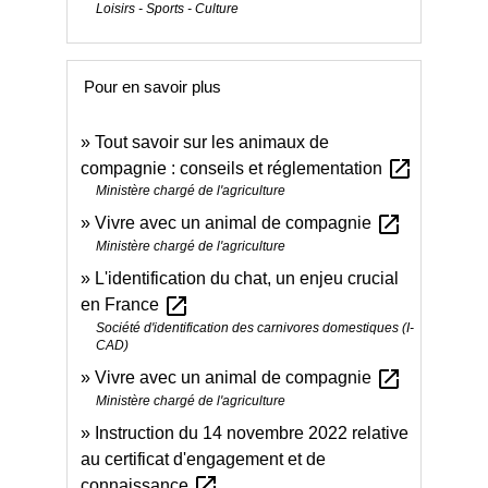
Loisirs - Sports - Culture
Pour en savoir plus
Tout savoir sur les animaux de
open_in_new
compagnie : conseils et réglementation
Ministère chargé de l'agriculture
open_in_new
Vivre avec un animal de compagnie
Ministère chargé de l'agriculture
L'identification du chat, un enjeu crucial
open_in_new
en France
Société d'identification des carnivores domestiques (I-
CAD)
open_in_new
Vivre avec un animal de compagnie
Ministère chargé de l'agriculture
Instruction du 14 novembre 2022 relative
au certificat d'engagement et de
open_in_new
connaissance