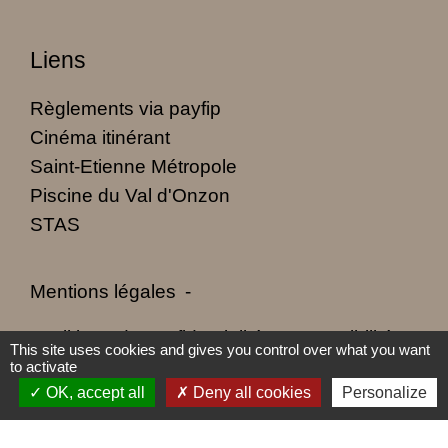
Liens
Règlements via payfip
Cinéma itinérant
Saint-Etienne Métropole
Piscine du Val d'Onzon
STAS
Mentions légales
-
Politique de confidentialité
-
Accessibilité
-
This site uses cookies and gives you control over what you want
to activate
Plan du site
-
Gestion des cookies
OK, accept all
Deny all cookies
Personalize