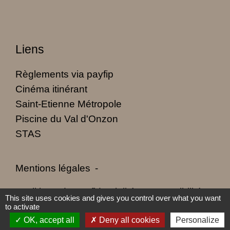
Liens
Règlements via payfip
Cinéma itinérant
Saint-Etienne Métropole
Piscine du Val d'Onzon
STAS
Mentions légales
-
Politique de confidentialité
-
Accessibilité
-
This site uses cookies and gives you control over what you want
to activate
Plan du site
-
Gestion des cookies
OK, accept all
Deny all cookies
Personalize