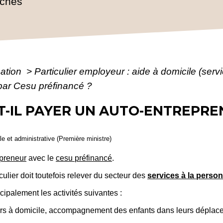
rches
mation
>
Particulier employeur : aide à domicile (ser
 par Cesu préfinancé ?
T-IL PAYER UN AUTO-ENTREPRE
ale et administrative (Première ministre)
epreneur
avec le
cesu préfinancé
.
iculier doit toutefois relever du secteur des
services à la perso
ipalement les activités suivantes :
ours à domicile, accompagnement des enfants dans leurs dépla