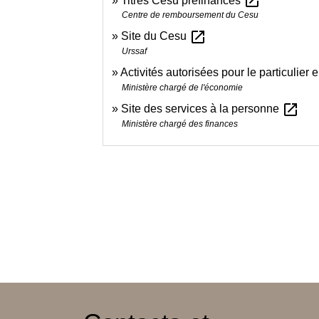
open_in_new
Titres Cesu préfinancés
Centre de remboursement du Cesu
open_in_new
Site du Cesu
Urssaf
Activités autorisées pour le particulier
Ministère chargé de l'économie
open_in_new
Site des services à la personne
Ministère chargé des finances