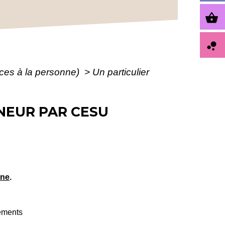
shopping_basket
bubble_chart
vices à la personne)
>
Un particulier
NEUR PAR CESU
nne
.
cements