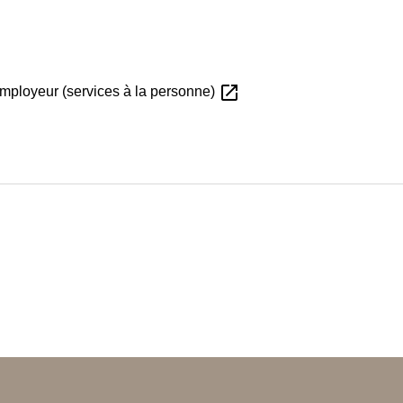
open_in_new
 employeur (services à la personne)