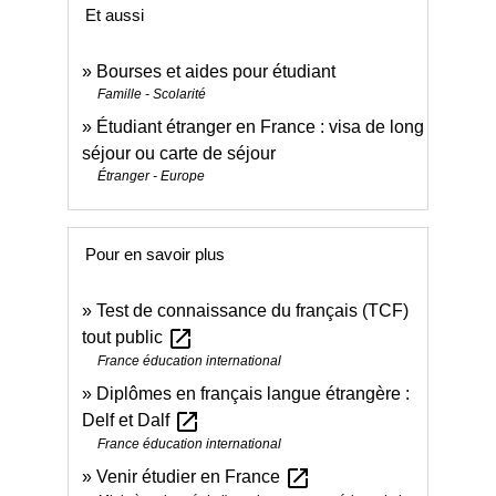
Et aussi
Bourses et aides pour étudiant
Famille - Scolarité
Étudiant étranger en France : visa de long
séjour ou carte de séjour
Étranger - Europe
Pour en savoir plus
Test de connaissance du français (TCF)
open_in_new
tout public
France éducation international
Diplômes en français langue étrangère :
open_in_new
Delf et Dalf
France éducation international
open_in_new
Venir étudier en France