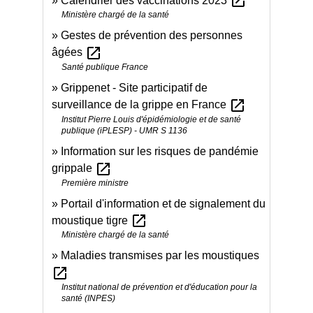
open_in_new
Calendrier des vaccinations 2023
Ministère chargé de la santé
Gestes de prévention des personnes
open_in_new
âgées
Santé publique France
Grippenet - Site participatif de
open_in_new
surveillance de la grippe en France
Institut Pierre Louis d'épidémiologie et de santé
publique (iPLESP) - UMR S 1136
Information sur les risques de pandémie
open_in_new
grippale
Première ministre
Portail d'information et de signalement du
open_in_new
moustique tigre
Ministère chargé de la santé
Maladies transmises par les moustiques
open_in_new
Institut national de prévention et d'éducation pour la
santé (INPES)