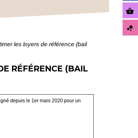
shopping_basket
bubble_chart
imer les loyers de référence (bail
DE RÉFÉRENCE (BAIL
signé depuis le 1
er
mars 2020 pour un