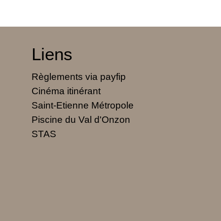
Liens
Règlements via payfip
Cinéma itinérant
Saint-Etienne Métropole
Piscine du Val d'Onzon
STAS