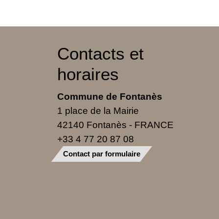
Contacts et
horaires
Commune de Fontanès
1 place de la Mairie
42140 Fontanès - FRANCE
+33 4 77 20 87 08
Contact par formulaire