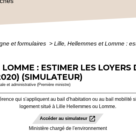
rches
igne et formulaires
>
Lille, Hellemmes et Lomme : est
 LOMME : ESTIMER LES LOYERS 
2020) (SIMULATEUR)
gale et administrative (Première ministre)
érence qui s'appliquent au bail d'habitation ou au bail mobilité 
logement situé à Lille Hellemmes ou Lomme.
open_in_new
Accéder au simulateur
Ministère chargé de l'environnement