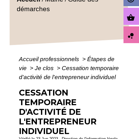
démarches
shopping_basket
bubble_chart
Accueil professionnels
>
Étapes de
vie
>
Je clos
>
Cessation temporaire
d'activité de l'entrepreneur individuel
CESSATION
TEMPORAIRE
D'ACTIVITÉ DE
L'ENTREPRENEUR
INDIVIDUEL
Vérifié le 23 Jun 2023 - Direction de l'information légale