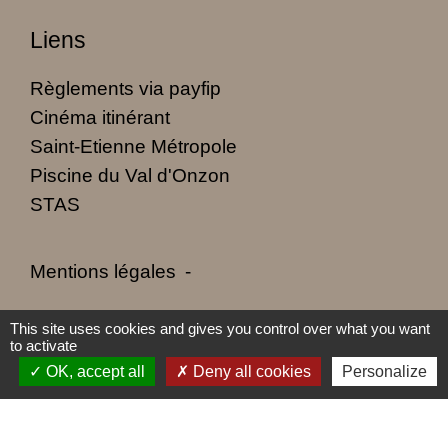
Liens
Règlements via payfip
Cinéma itinérant
Saint-Etienne Métropole
Piscine du Val d'Onzon
STAS
Mentions légales
-
Politique de confidentialité
-
Accessibilité
-
This site uses cookies and gives you control over what you want
to activate
Plan du site
-
Gestion des cookies
OK, accept all
Deny all cookies
Personalize
Site créé en partenariat avec Réseau des Communes