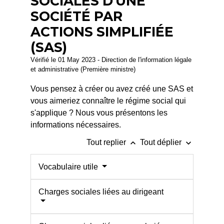
SOCIALES D'UNE
SOCIÉTÉ PAR
ACTIONS SIMPLIFIÉE
(SAS)
Vérifié le 01 May 2023 - Direction de l'information légale
et administrative (Première ministre)
Vous pensez à créer ou avez créé une SAS et
vous aimeriez connaître le régime social qui
s'applique ? Nous vous présentons les
informations nécessaires.
keyboard_arrow_up
keyboard_arrow_down
Tout replier
Tout déplier
Vocabulaire utile
Charges sociales liées au dirigeant