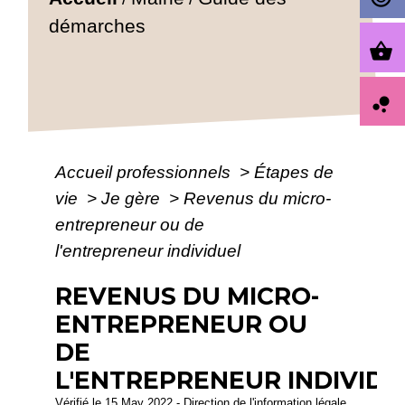
démarches
shopping_basket
bubble_chart
Accueil professionnels
>
Étapes de
vie
>
Je gère
>
Revenus du micro-
entrepreneur ou de
l'entrepreneur individuel
REVENUS DU MICRO-
ENTREPRENEUR OU
DE
L'ENTREPRENEUR INDIVIDU
Vérifié le 15 May 2022 - Direction de l'information légale