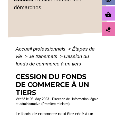
démarches
shopping_basket
bubble_chart
Accueil professionnels
>
Étapes de
vie
>
Je transmets
>
Cession du
fonds de commerce à un tiers
CESSION DU FONDS
DE COMMERCE À UN
TIERS
Vérifié le 05 May 2023 - Direction de l'information légale
et administrative (Première ministre)
Le fonds de commerce peut être cédé à
un