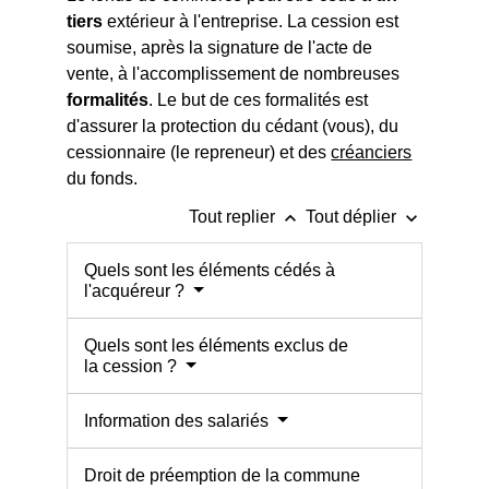
tiers
extérieur à l'entreprise. La cession est
soumise, après la signature de l'acte de
vente, à l'accomplissement de nombreuses
formalités
. Le but de ces formalités est
d'assurer la protection du cédant (vous), du
cessionnaire (le repreneur) et des
créanciers
du fonds.
keyboard_arrow_up
keyboard_arrow_down
Tout replier
Tout déplier
Quels sont les éléments cédés à
l'acquéreur ?
Quels sont les éléments exclus de
la cession ?
Information des salariés
Droit de préemption de la commune