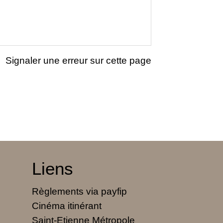
Signaler une erreur sur cette page
Liens
Règlements via payfip
Cinéma itinérant
Saint-Etienne Métropole