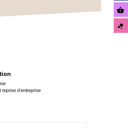
shopping_basket
bubble_chart
tion
ise
 reprise d'entreprise