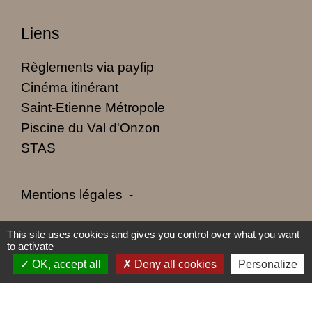
Liens
Règlements via payfip
Cinéma itinérant
Saint-Etienne Métropole
Piscine du Val d'Onzon
STAS
Mentions légales
-
Politique de confidentialité
-
Accessibilité
-
This site uses cookies and gives you control over what you want
to activate
Plan du site
-
Gestion des cookies
OK, accept all
Deny all cookies
Personalize
Site créé en partenariat avec Réseau des Communes