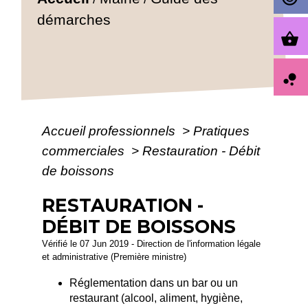
démarches
shopping_basket
bubble_chart
Accueil professionnels
>
Pratiques
commerciales
>
Restauration - Débit
de boissons
RESTAURATION -
DÉBIT DE BOISSONS
Vérifié le 07 Jun 2019 - Direction de l'information légale
et administrative (Première ministre)
Réglementation dans un bar ou un
restaurant (alcool, aliment, hygiène,