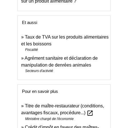
sur un produit alimentaire ?
Et aussi
Taux de TVA sur les produits alimentaires
et les boissons
Fiscalité
Agrément sanitaire et déclaration de
manipulation de denrées animales
Secteurs d'activité
Pour en savoir plus
Titre de maître-restaurateur (conditions,
open_in_new
avantages fiscaux, procédure...)
Ministère chargé de l'économie
Crédit d'impôt en faveur des maîtres-