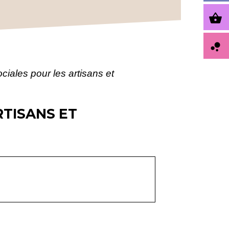
shopping_basket
bubble_chart
ciales pour les artisans et
RTISANS ET