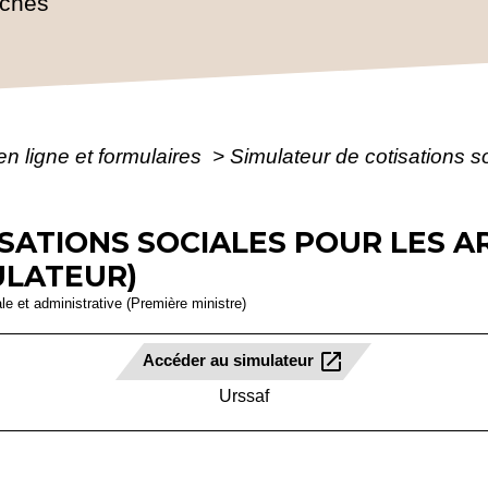
rches
en ligne et formulaires
>
Simulateur de cotisations so
SATIONS SOCIALES POUR LES A
ULATEUR)
ale et administrative (Première ministre)
open_in_new
Accéder au simulateur
Urssaf