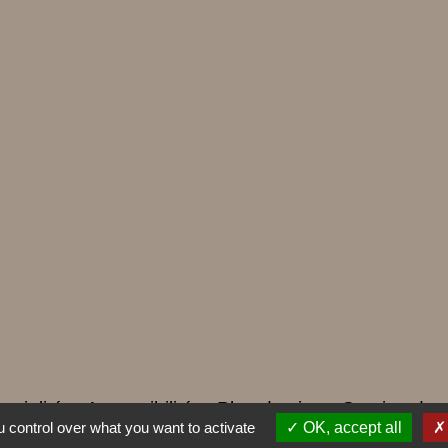
ntialité
-
Accessibilité
-
Plan du site
-
Gestion des
 control over what you want to activate
OK, accept all