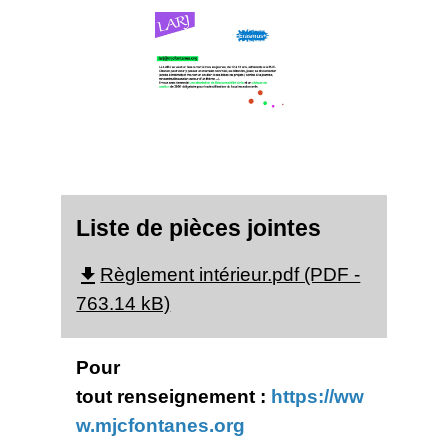
Liste de pièces jointes
Règlement intérieur.pdf (PDF -
file_download
763.14 kB)
Pour
tout renseignement :
https://ww
w.mjcfontanes.org