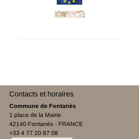
Contacts et horaires
Commune de Fontanès
1 place de la Mairie
42140 Fontanès - FRANCE
+33 4 77 20 87 08