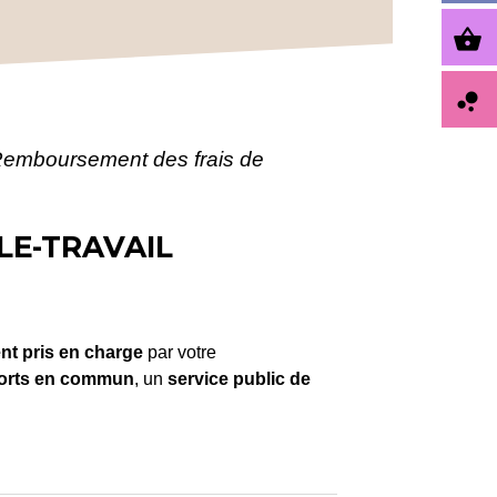
shopping_basket
bubble_chart
emboursement des frais de
LE-TRAVAIL
ent pris en charge
par votre
orts en commun
, un
service public de