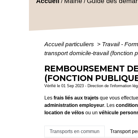
Accueil
Mairie
Guide des déma
/
/
Accueil particuliers
>
Travail - For
transport domicile-travail (fonction 
REMBOURSEMENT DES
(FONCTION PUBLIQUE
Vérifié le 01 Sep 2023 - Direction de l'information lé
Les
frais liés aux trajets
que vous effectu
administration employeur
. Les
conditio
location de vélos
ou un
véhicule person
Transports en commun
Transport pe