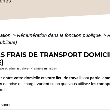
rches
mation
>
Rémunération dans la fonction publique
>
R
publique)
 FRAIS DE TRANSPORT DOMICI
)
gale et administrative (Première ministre)
ez
entre votre domicile et votre lieu de travail
sont
partiellem
ns
de prise en charge
varient
selon que vous utilisez les
transp
nel
.
rsonnel