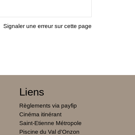
Signaler une erreur sur cette page
Liens
Règlements via payfip
Cinéma itinérant
Saint-Etienne Métropole
Piscine du Val d'Onzon