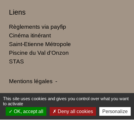
Liens
Règlements via payfip
Cinéma itinérant
Saint-Etienne Métropole
Piscine du Val d'Onzon
STAS
Mentions légales
-
Politique de confidentialité
-
Accessibilité
-
This site uses cookies and gives you control over what you want
to activate
Plan du site
-
Gestion des cookies
OK, accept all
Deny all cookies
Personalize
Site créé en partenariat avec Réseau des Communes