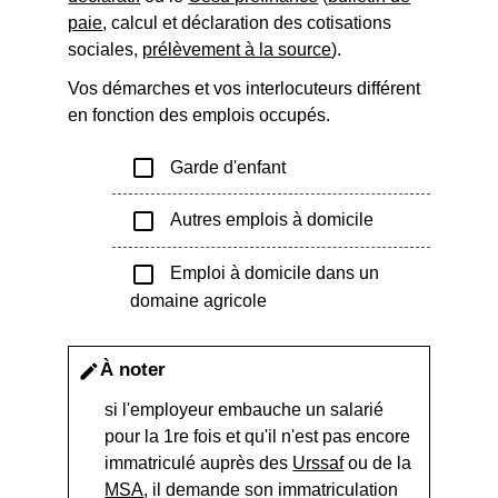
paie
, calcul et déclaration des cotisations
sociales,
prélèvement à la source
).
Vos démarches et vos interlocuteurs différent
en fonction des emplois occupés.
check_box_outline_blank
Garde d'enfant
check_box_outline_blank
Autres emplois à domicile
check_box_outline_blank
Emploi à domicile dans un
domaine agricole
À noter
edit
si l'employeur embauche un salarié
pour la 1
re
fois et qu'il n'est pas encore
immatriculé auprès des
Urssaf
ou de la
MSA
, il demande son immatriculation