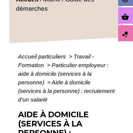
démarches
shopping_basket
bubble_chart
Accueil particuliers
>
Travail -
Formation
>
Particulier employeur :
aide à domicile (services à la
personne)
>
Aide à domicile
(services à la personne) : recrutement
d'un salarié
AIDE À DOMICILE
(SERVICES À LA
PERSONNE) :