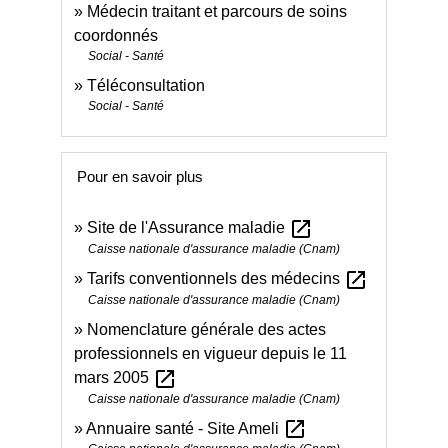
Médecin traitant et parcours de soins
coordonnés
Social - Santé
Téléconsultation
Social - Santé
Pour en savoir plus
open_in_new
Site de l'Assurance maladie
Caisse nationale d'assurance maladie (Cnam)
open_in_new
Tarifs conventionnels des médecins
Caisse nationale d'assurance maladie (Cnam)
Nomenclature générale des actes
professionnels en vigueur depuis le 11
open_in_new
mars 2005
Caisse nationale d'assurance maladie (Cnam)
open_in_new
Annuaire santé - Site Ameli