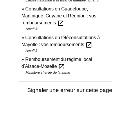
Caisse nationale d'assurance maladie (Cnam)
Consultations en Guadeloupe,
Martinique, Guyane et Réunion : vos
open_in_new
remboursements
Ameli.fr
Consultations ou téléconsultations à
open_in_new
Mayotte : vos remboursements
Ameli.fr
Remboursement du régime local
open_in_new
d'Alsace-Moselle
Ministère chargé de la santé
Signaler une erreur sur cette page