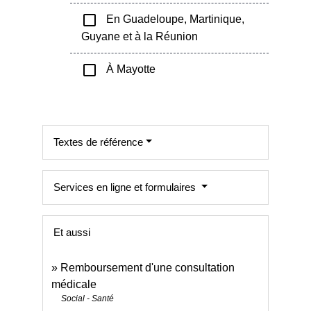
check_box_outline_blank
En Guadeloupe, Martinique,
Guyane et à la Réunion
check_box_outline_blank
À Mayotte
Textes de référence
Services en ligne et formulaires
Et aussi
Remboursement d'une consultation
médicale
Social - Santé