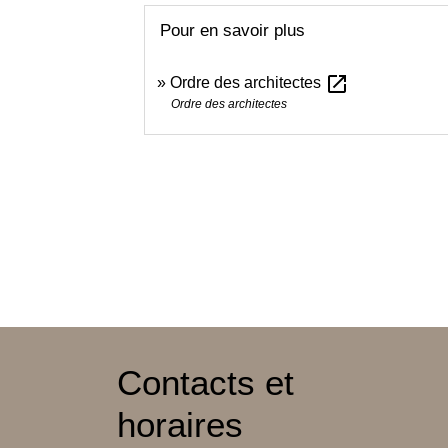
Pour en savoir plus
open_in_new
Ordre des architectes
Ordre des architectes
Contacts et
horaires