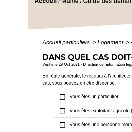
Accueil
Mairie
Guide des déma
/
/
Accueil particuliers
>
Logement
>
DANS QUEL CAS DOIT
Vérifié le 29 Oct 2021 - Direction de l'information lé
En règle générale, le recours à l'architecte
cas, vous pouvez en être dispensé.
check_box_outline_blank
Vous êtes un particulier
check_box_outline_blank
Vous êtes exploitant agricole
check_box_outline_blank
Vous êtes une personne mora