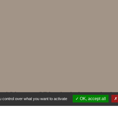
ntialité
-
Accessibilité
-
Plan du site
-
Gestion des
 control over what you want to activate
OK, accept all
Site créé en partenariat avec Réseau des Communes