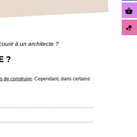
shopping_basket
bubble_chart
ourir à un architecte ?
E ?
s de construire
. Cependant, dans certains