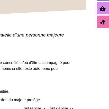
shopping_basket
bubble_chart
atelle d'une personne majeure
tre conseillé et/ou d'être accompagné pour
 même si elle reste autonome pour
mitée.
action du majeur protégé.
keyboard_arrow_up
keyboard_arrow_down
Tout replier
Tout déplier