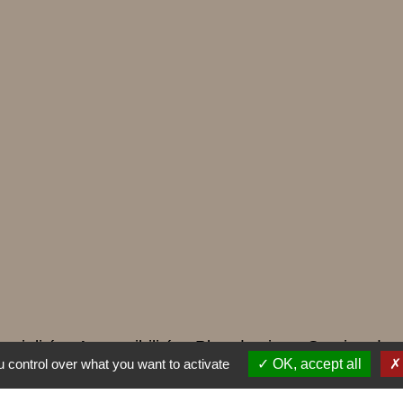
ntialité
-
Accessibilité
-
Plan du site
-
Gestion des
 control over what you want to activate
OK, accept all