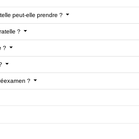
telle peut-elle prendre ?
atelle ?
e ?
 ?
 réexamen ?