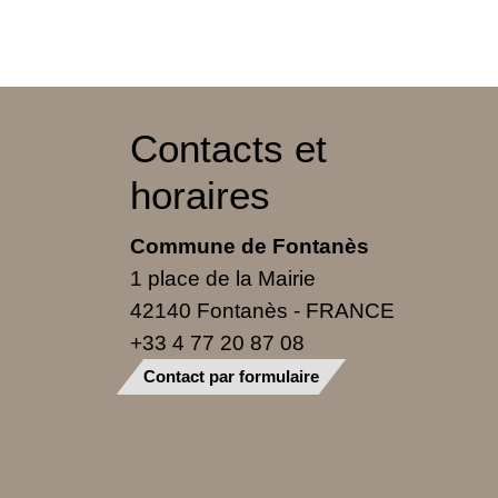
Contacts et
horaires
Commune de Fontanès
1 place de la Mairie
42140 Fontanès - FRANCE
+33 4 77 20 87 08
Contact par formulaire