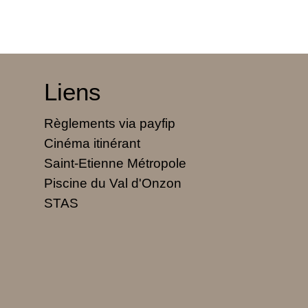
Liens
Règlements via payfip
Cinéma itinérant
Saint-Etienne Métropole
Piscine du Val d'Onzon
STAS