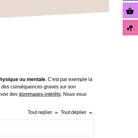
shopping_basket
bubble_chart
physique ou mentale
. C'est par exemple la
t des conséquences graves sur son
evoir des
dommages-intérêts
. Nous vous
keyboard_arrow_up
keyboard_arrow_down
Tout replier
Tout déplier