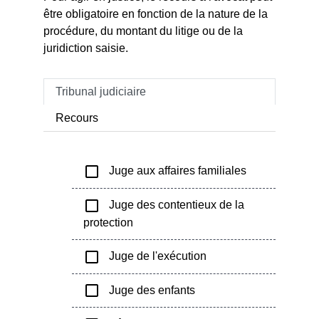
être obligatoire en fonction de la nature de la
procédure, du montant du litige ou de la
juridiction saisie.
Tribunal judiciaire
Recours
check_box_outline_blank
Juge aux affaires familiales
check_box_outline_blank
Juge des contentieux de la
protection
check_box_outline_blank
Juge de l'exécution
check_box_outline_blank
Juge des enfants