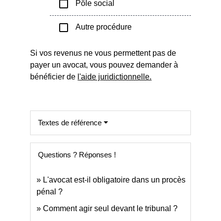
check_box_outline_blank
Pôle social
check_box_outline_blank
Autre procédure
Si vos revenus ne vous permettent pas de
payer un avocat, vous pouvez demander à
bénéficier de
l'aide juridictionnelle.
Textes de référence
Questions ? Réponses !
L'avocat est-il obligatoire dans un procès
pénal ?
Comment agir seul devant le tribunal ?