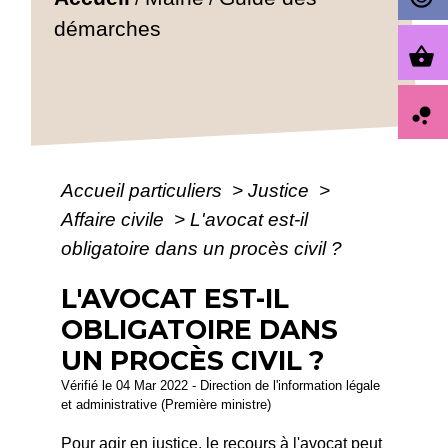
démarches
shopping_basket
bubble_chart
Accueil particuliers
>
Justice
>
Affaire civile
>
L'avocat est-il
obligatoire dans un procès civil ?
L'AVOCAT EST-IL
OBLIGATOIRE DANS
UN PROCÈS CIVIL ?
Vérifié le 04 Mar 2022 - Direction de l'information légale
et administrative (Première ministre)
Pour agir en justice, le recours à l'avocat peut